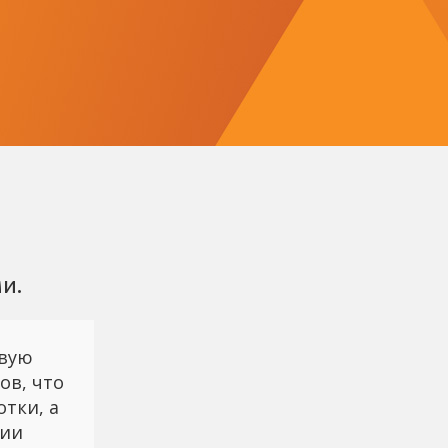
и.
овую
ов, что
тки, а
ции