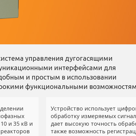
система управления дугогасящими
муникационными интерфейсами для
добным и простым в использовании
рокими функциональными возможностям
еделении
Устройство использует цифр
нофазных
обработку измеряемых сигнал
10 и 35 кВ и
дает высокую точность обрабо
 реакторов
также возможность регистра