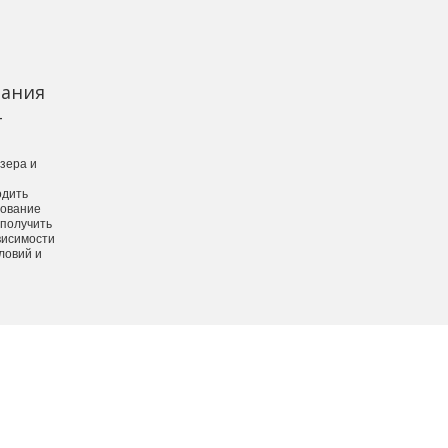
ания
-
зера и
одить
рование
 получить
висимости
ловий и