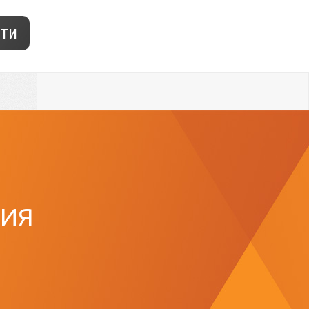
ти
НИЯ