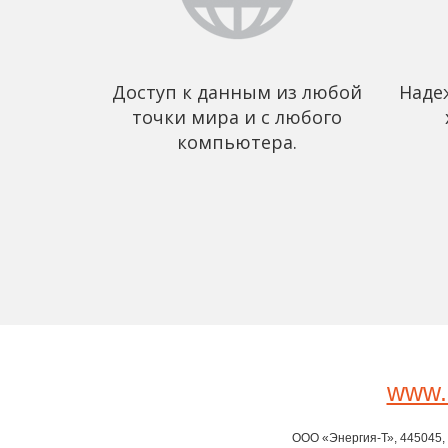
Доступ к данным из любой
Наде
точки мира и с любого
компьютера.
www.e
ООО «Энергия-Т», 445045, Р